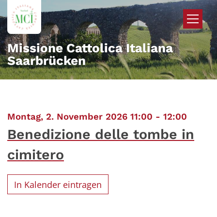
Zum Inhalt springen
Missione Cattolica Italiana
Saarbrücken
:
Montag, 2. November 2026 11:00 - 12:00
Benedizione delle tombe in
cimitero
In Kalender eintragen