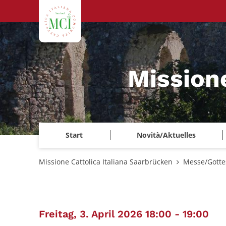
Zum Inhalt springen
Mission
Start
Novità/Aktuelles
Missione Cattolica Italiana Saarbrücken
Messe/Gotte
:
Freitag, 3. April 2026 18:00 - 19:00