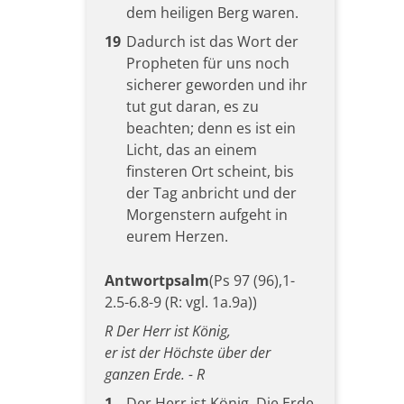
dem heiligen Berg waren.
19
Dadurch ist das Wort der
Propheten für uns noch
sicherer geworden und ihr
tut gut daran, es zu
beachten; denn es ist ein
Licht, das an einem
finsteren Ort scheint, bis
der Tag anbricht und der
Morgenstern aufgeht in
eurem Herzen.
Antwortpsalm
(Ps 97 (96),1-
2.5-6.8-9 (R: vgl. 1a.9a))
R Der Herr ist König,
er ist der Höchste über der
ganzen Erde. - R
1
Der Herr ist König. Die Erde