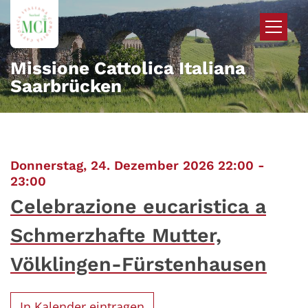
Zum Inhalt springen
Missione Cattolica Italiana
Saarbrücken
Donnerstag, 24. Dezember 2026 22:00 -
:
23:00
Celebrazione eucaristica a
Schmerzhafte Mutter,
Völklingen-Fürstenhausen
In Kalender eintragen