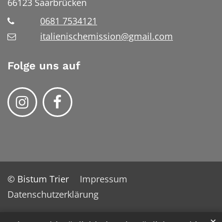
66123
Saarbrücken
0681 7534121
italienischemission@gmail.com
Folge uns auf
© Bistum Trier
Impressum
Datenschutzerklärung
✕