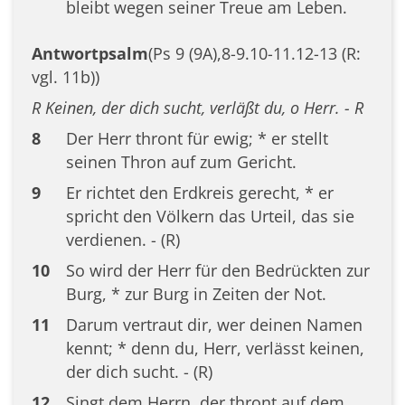
bleibt wegen seiner Treue am Leben.
Antwortpsalm
(Ps 9 (9A),8-9.10-11.12-13 (R:
vgl. 11b))
R Keinen, der dich sucht, verläßt du, o Herr. - R
8
Der Herr thront für ewig; * er stellt
seinen Thron auf zum Gericht.
9
Er richtet den Erdkreis gerecht, * er
spricht den Völkern das Urteil, das sie
verdienen. - (R)
10
So wird der Herr für den Bedrückten zur
Burg, * zur Burg in Zeiten der Not.
11
Darum vertraut dir, wer deinen Namen
kennt; * denn du, Herr, verlässt keinen,
der dich sucht. - (R)
12
Singt dem Herrn, der thront auf dem