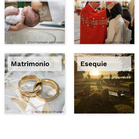
© Josh Applegate auf unsplash
© Stefan Endres/ Bistum Trier
Matrimonio
Esequie
© Sandy Millar auf Unsplash
© Bistum Trier / Elisabeth Lauderbach