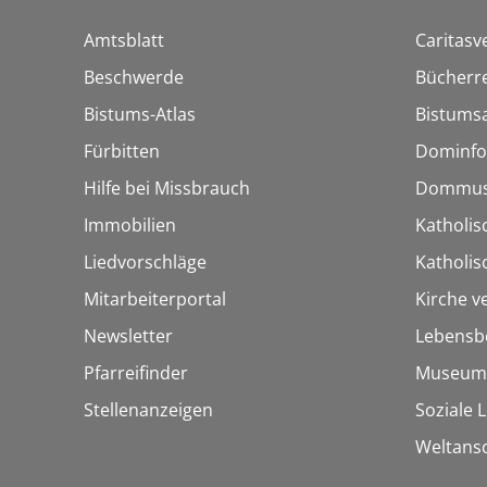
Amtsblatt
Caritasv
Beschwerde
Bücherre
Bistums-Atlas
Bistumsa
Fürbitten
Dominfo
Hilfe bei Missbrauch
Dommus
Immobilien
Katholis
Liedvorschläge
Katholi
Mitarbeiterportal
Kirche v
Newsletter
Lebensb
Pfarreifinder
Museum
Stellenanzeigen
Soziale 
Weltans