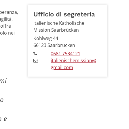
speranza,
Ufficio di segreteria
ilità.
Italienische Katholische
 offre
Mission Saarbrücken
olo nei
Kohlweg 44
66123
Saarbrücken
0681 7534121
italienischemission@
gmail.com
ami
to
o e