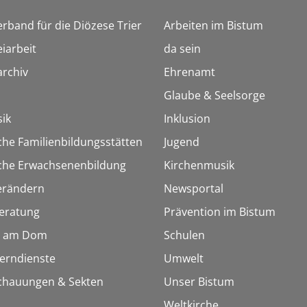
erband für die Diözese Trier
Arbeiten im Bistum
iarbeit
da sein
rchiv
Ehrenamt
Glaube & Seelsorge
ik
Inklusion
che Familienbildungsstätten
Jugend
sche Erwachsenenbildung
Kirchenmusik
erändern
Newsportal
eratung
Prävention im Bistum
 am Dom
Schulen
Lerndienste
Umwelt
chauungen & Sekten
Unser Bistum
Weltkirche