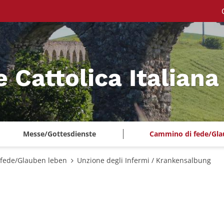
e Cattolica Italian
Messe/Gottesdienste
Cammino di fede/Gla
fede/Glauben leben
Unzione degli Infermi / Krankensalbung