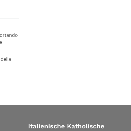
 portando
e
 della
Italienische Katholische