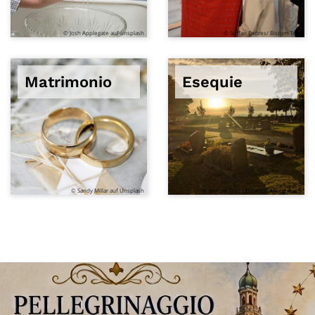
© Josh Applegate auf unsplash
© Stefan Endres/ Bistum Trier
Matrimonio
Esequie
© Sandy Millar auf Unsplash
© Bistum Trier / Elisabeth Lauderbach