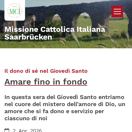
Zum Inhalt springen
Missione Cattolica Italiana
Saarbrücken
:
Il dono di sé nel Giovedì Santo
Amare fino in fondo
In questa sera del Giovedì Santo entriamo
nel cuore del mistero dell’amore di Dio, un
amore che si fa dono e servizio per
ciascuno di noi
Datum:
2. Apr. 2026