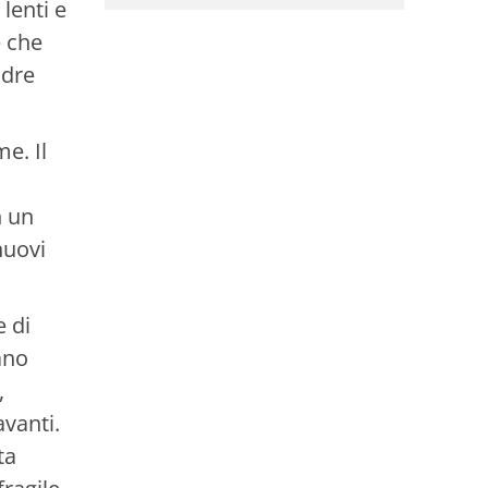
lenti e
e che
adre
e. Il
n un
nuovi
e di
ano
,
vanti.
ta