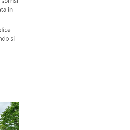
 sorrisi
ata in
plice
ndo si