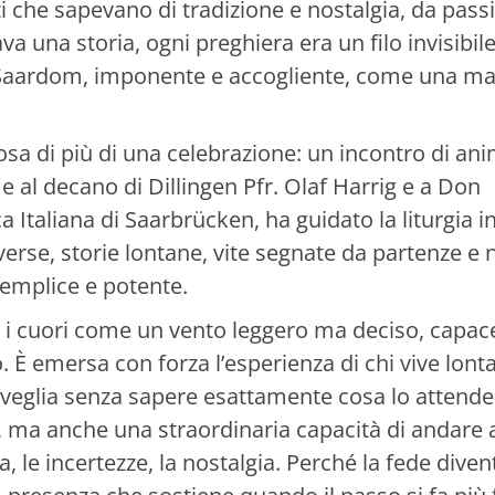
i che sapevano di tradizione e nostalgia, da passi 
ava una storia, ogni preghiera era un filo invisibil
 il Saardom, imponente e accogliente, come una m
cosa di più di una celebrazione: un incontro di anim
al decano di Dillingen Pfr. Olaf Harrig e a Don
 Italiana di Saarbrücken, ha guidato la liturgia i
rse, storie lontane, vite segnate da partenze e 
 semplice e potente.
o i cuori come un vento leggero ma deciso, capac
 È emersa con forza l’esperienza di chi vive lont
i sveglia senza sapere esattamente cosa lo attende
 ma anche una straordinaria capacità di andare a
 le incertezze, la nostalgia. Perché la fede diven