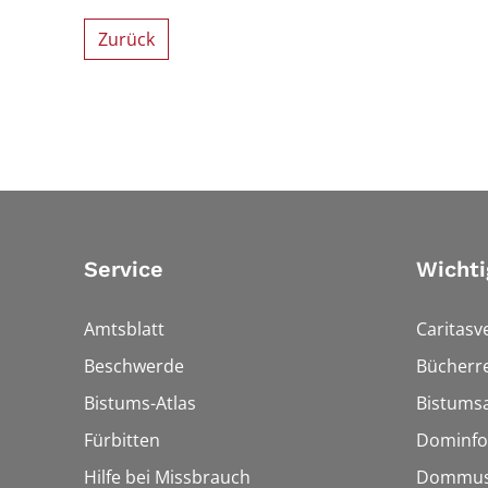
Zurück
Service
Wichti
Amtsblatt
Caritasv
Beschwerde
Bücherre
Bistums-Atlas
Bistumsa
Fürbitten
Dominfo
Hilfe bei Missbrauch
Dommus