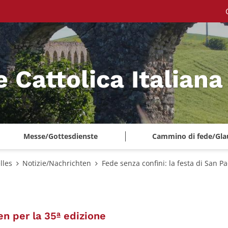
e Cattolica Italian
Messe/Gottesdienste
Cammino di fede/Gla
lles
Notizie/Nachrichten
Fede senza confini: la festa di San P
:
en per la 35ª edizione