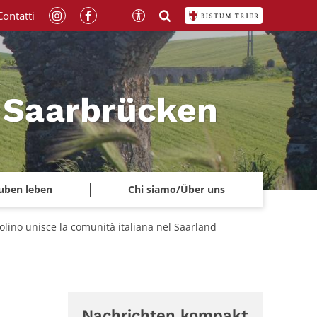
Contatti
a Saarbrücken
uben leben
Chi siamo/Über uns
aolino unisce la comunità italiana nel Saarland
Nachrichten kompakt