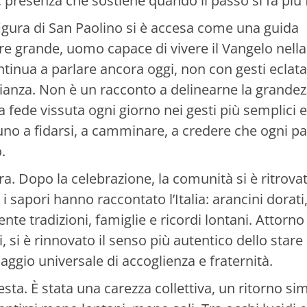
, presenza che sostiene quando il passo si fa più f
igura di San Paolino si è accesa come una guida
re grande, uomo capace di vivere il Vangelo nella
ontinua a parlare ancora oggi, non con gesti eclat
nianza. Non è un racconto a delinearne la grande
a fede vissuta ogni giorno nei gesti più semplici e
scuno a fidarsi, a camminare, a credere che ogni p
.
ra. Dopo la celebrazione, la comunità si è ritrova
sapori hanno raccontato l’Italia: arancini dorati,
nte tradizioni, famiglie e ricordi lontani. Attorno 
ci, si è rinnovato il senso più autentico dello stare
aggio universale di accoglienza e fraternità.
esta. È stata una carezza collettiva, un ritorno si