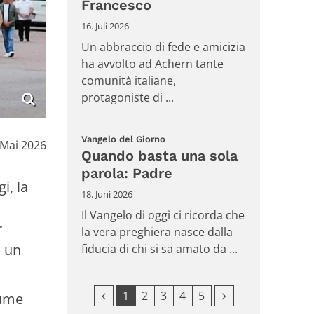
Francesco
16. Juli 2026
Un abbraccio di fede e amicizia
ha avvolto ad Achern tante
comunità italiane,
protagoniste di ...
:
Vangelo del Giorno
m:
 Mai 2026
Quando basta una sola
parola: Padre
i, la
18. Juni 2026
Il Vangelo di oggi ci ricorda che
r
la vera preghiera nasce dalla
, un
fiducia di chi si sa amato da ...
Vorherige Seite
Nächste Seite
1
2
3
4
5
iume