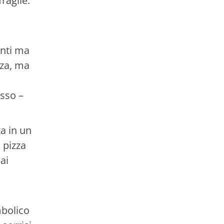
ragile.
anti ma
zza, ma
asso –
ta in un
 pizza
ai
mbolico