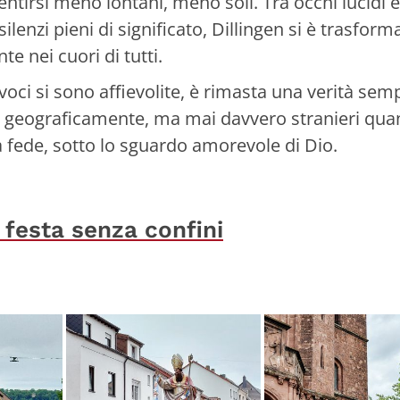
ntirsi meno lontani, meno soli. Tra occhi lucidi e
ilenzi pieni di significato, Dillingen si è trasform
te nei cuori di tutti.
voci si sono affievolite, è rimasta una verità sem
i geograficamente, ma mai davvero stranieri qua
 fede, sotto lo sguardo amorevole di Dio.
 festa senza confini