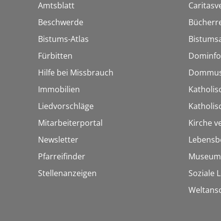
Amtsblatt
Caritasv
Beschwerde
Bücherre
Bistums-Atlas
Bistumsa
Fürbitten
Dominfo
Hilfe bei Missbrauch
Dommus
Immobilien
Katholis
Liedvorschläge
Katholi
Mitarbeiterportal
Kirche v
Newsletter
Lebensb
Pfarreifinder
Museum
Stellenanzeigen
Soziale 
Weltans