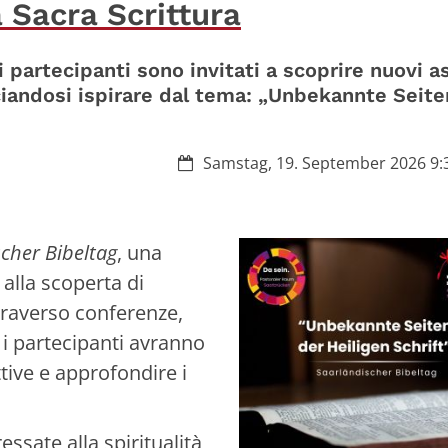
a Sacra Scrittura
i partecipanti sono invitati a scoprire nuovi a
asciandosi ispirare dal tema: „Unbekannte Seite
Datum:
Samstag, 19. September 2026 9:3
cher Bibeltag
, una
alla scoperta di
traverso conferenze,
 i partecipanti avranno
tive e approfondire i
essate alla spiritualità