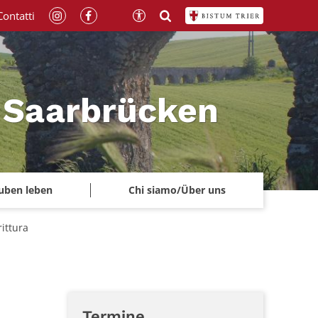
Contatti
a Saarbrücken
uben leben
Chi siamo/Über uns
rittura
Termine