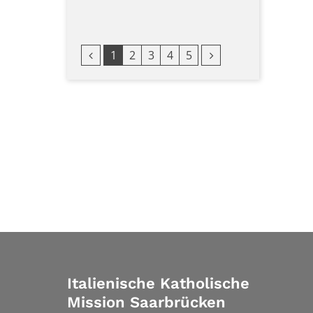
Vorherige Seite
Nächste Seite
1
2
3
4
5
Italienische Katholische
Mission Saarbrücken