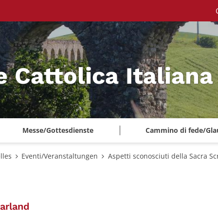
e Cattolica Italian
Messe/Gottesdienste
Cammino di fede/Gla
lles
Eventi/Veranstaltungen
Aspetti sconosciuti della Sacra Sc
:
aarland