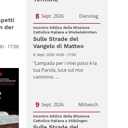
8
Sept. 2026
Dienstag
spetti
n der
Datum: 8. September 2026
Incontro biblico della Missione
:
Cattolica Italiana a Wiebelskirchen
Sulle Strade del
Vangelo di Matteo
0 - 17:00
8. Sept. 2026 16:00 - 17:00
“Lampada per i miei passi è la
tua Parola, luce sul mio
cammino. ...
9
Sept. 2026
Mittwoch
Datum: 9. September 2026
Incontro biblico della Missione
:
Cattolica Italiana a Völklingen
Sulle Strade del