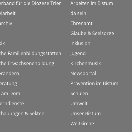
erband für die Diözese Trier
Arbeiten im Bistum
iarbeit
da sein
rchiv
Ehrenamt
Glaube & Seelsorge
ik
Inklusion
che Familienbildungsstätten
Jugend
sche Erwachsenenbildung
Kirchenmusik
erändern
Newsportal
eratung
Prävention im Bistum
 am Dom
Schulen
Lerndienste
Umwelt
chauungen & Sekten
Unser Bistum
Weltkirche