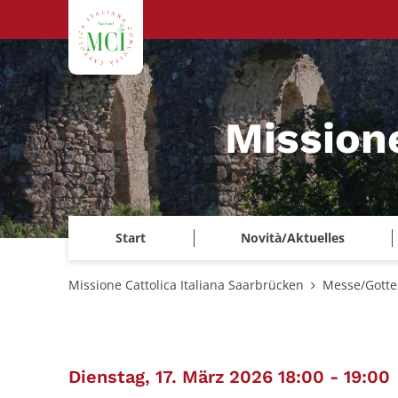
Zum Inhalt springen
Mission
Start
Novità/Aktuelles
Missione Cattolica Italiana Saarbrücken
Messe/Gotte
:
Dienstag, 17. März 2026 18:00 - 19:00