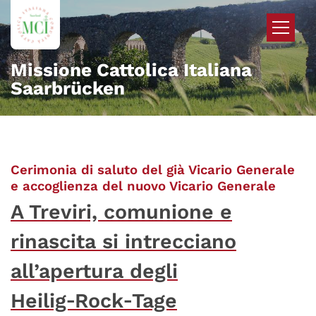
Zum Inhalt springen
Missione Cattolica Italiana
Saarbrücken
Cerimonia di saluto del già Vicario Generale
:
e accoglienza del nuovo Vicario Generale
A Treviri, comunione e
rinascita si intrecciano
all’apertura degli
Heilig‑Rock‑Tage